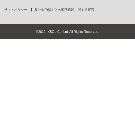
サイトポリシー
反社会的勢力との関係遮断に関する宣言
©2012- XSOL Co.,Ltd. All Rights Reserved.