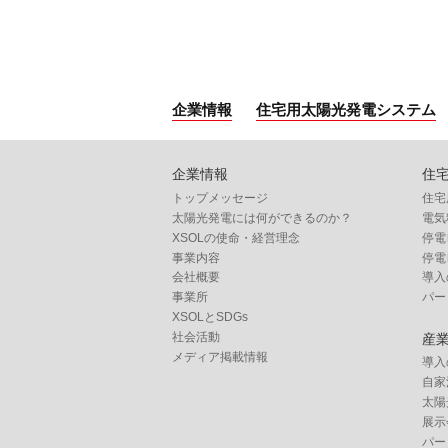
企業情報
住宅用太陽光発電システム
企業情報
住
トップメッセージ
住宅
太陽光発電には何ができるのか？
電気
XSOLの使命・経営理念
停電
事業内容
停電
会社概要
導入
事業所
パー
XSOLとSDGs
社会活動
産
メディア掲載情報
導入
自家
太陽
展示
パー