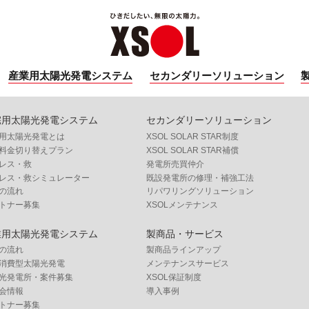
産業用太陽光発電システム
セカンダリーソリューション
宅用太陽光発電システム
セカンダリーソリューション
用太陽光発電とは
XSOL SOLAR STAR制度
料金切り替えプラン
XSOL SOLAR STAR補償
レス・救
発電所売買仲介
レス・救シミュレーター
既設発電所の修理・補強工法
の流れ
リパワリングソリューション
トナー募集
XSOLメンテナンス
業用太陽光発電システム
製商品・サービス
の流れ
製商品ラインアップ
消費型太陽光発電
メンテナンスサービス
光発電所・案件募集
XSOL保証制度
会情報
導入事例
トナー募集