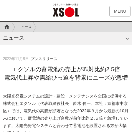
MENU
ニュース
エクソルの蓄電池の売上が昨対比約2.5倍
電気代上昇や需
ニュース
2022年11月9日
プレスリリース
エクソルの蓄電池の売上が昨対比約2.5倍
電気代上昇や需給ひっ迫を背景にニーズが急増
太陽光発電システムの設計・建設・メンテナンスを全国に提供する
株式会社エクソル（代表取締役社長：鈴木 伸一、本社：京都市中京
区）では、電気代の高騰が顕著となった
2022
年３月から最新の
10
月
末において、蓄電池の売り上げ台数が前年比約２
.
５倍と急増してい
ます。太陽光発電システムと合わせて蓄電池を設置される方が大幅