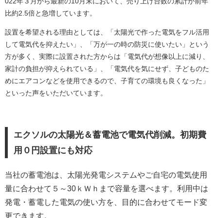
022
年３月から最新の
10
月末において、売り上げ台数の累計が前年
比約
2.5
倍と急増しています。
設置を希望される理由としては、「太陽光で作った電気をフル活用
して電気代を抑えたい」、「万が一の時の防災に使いたい」という
方が多く、実際に設置された方からは「電気代が想像以上に減り、
家計の負担が抑えられている」、「電気代を気にせず、子どものた
めにエアコンなどを使用できるので、子育ての環境も良くなった」
といった声をいただいています。
エクソルの太陽光＆蓄電池で電気代削減。初期費
用０円設置にも対応
当社の蓄電池は、太陽光発電システムやご自宅の電気使用
量に合わせて５～
30
ｋＷｈまで容量を選べます。利用中は
発電・蓄電した電気の使い方を、目的に合わせてモード変
更できます。