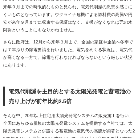
来年９月までの時限的なものと見られ、電気代削減の恩恵を感じに
くいものとなっています。ウクライナ危機による燃料費の高騰や円
安が来年９月までに収束する保証はなく、支援がなくなれば元の木
阿弥ということにもなりかねません。
さらに政府は、
12
月から来年３月まで、全国の家庭や企業へ冬季で
は７年ぶりの節電要請を行いました。電気をめぐる状況は、電気代
が高くなる一方で、節電も行わなければならないという厳しい状況
にあります。
電気代削減を主目的とする太陽光発電と蓄電池の
売り上げが前年比約
2.5
倍
そんな中、
20
年以上住宅用太陽光発電システムの販売施工を行い、
全国にあらゆる規模の太陽光発電システムを提供する当社では、太
陽光発電システムと併設する蓄電池の電気代の高騰が顕著となった
2