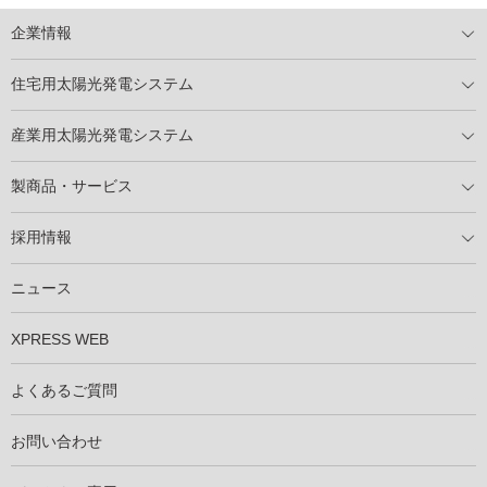
企業情報
トップメッセージ
太陽光発電には何ができるのか？
XSOLの使命・経営理念
事業内容
会社概要
事業所
XSOLとSDGs
社会活動
メディア掲載情報
住宅用太陽光発電システム
住宅用太陽光発電とは
電気料金切り替えプラン
停電レス・救
停電レス・救シミュレーター
導入の流れ
パートナー募集
産業用太陽光発電システム
導入の流れ
自家消費型太陽光発電システム
太陽光発電所用地募集
展示会情報
パートナー募集
製商品・サービス
製商品ラインアップ
メンテナンスサービス
XSOL保証制度
導入事例
採用情報
仕事を知る
社員インタビュー
ニュース
XPRESS WEB
よくあるご質問
お問い合わせ