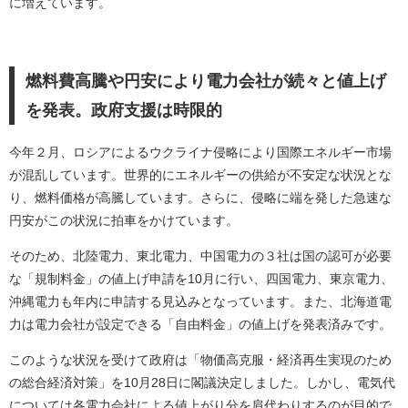
に増えています。
燃料費高騰や円安により電力会社が続々と値上げ
を発表。政府支援は時限的
今年２月、ロシアによるウクライナ侵略により国際エネルギー市場
が混乱しています。世界的にエネルギーの供給が不安定な状況とな
り、燃料価格が高騰しています。さらに、侵略に端を発した急速な
円安がこの状況に拍車をかけています。
そのため、北陸電力、東北電力、中国電力の３社は国の認可が必要
な「規制料金」の値上げ申請を
10
月に行い、四国電力、東京電力、
沖縄電力も年内に申請する見込みとなっています。また、北海道電
力は電力会社が設定できる「自由料金」の値上げを発表済みです。
このような状況を受けて政府は「物価高克服・経済再生実現のため
の総合経済対策」を
10
月
28
日に閣議決定しました。しかし、電気代
については各電力会社による値上がり分を肩代わりするのが目的で