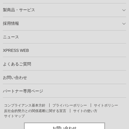
導入の流れ
自家消費型太陽光発電システム
太陽光発電所用地募集
展示会情報
パートナー募集
製商品・サービス
製商品ラインアップ
メンテナンスサービス
XSOL保証制度
導入事例
採用情報
仕事を知る
社員インタビュー
ニュース
XPRESS WEB
よくあるご質問
お問い合わせ
パートナー専用ページ
コンプライアンス基本方針
プライバシーポリシー
サイトポリシー
反社会的勢力との関係遮断に関する宣言
サイトの使い方
サイトマップ
お問い合わせ