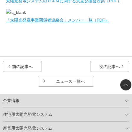
太陽光発電システムのＯ＆Ｍに関する意見交換会次第（PDF）
「太陽光発電事業関係者連絡会」メンバー一覧（PDF）
前の記事へ
次の記事へ
ニュース一覧へ
企業情報
トップメッセージ
太陽光発電には何ができるのか？
XSOLの使命・経営理念
事業内容
会社概要
事業所
XSOLとSDGs
社会活動
メディア掲載情報
住宅用太陽光発電システム
住宅用太陽光発電とは
電気料金切り替えプラン
停電レス・救
停電レス・救シミュレーター
導入の流れ
パートナー募集
産業用太陽光発電システム