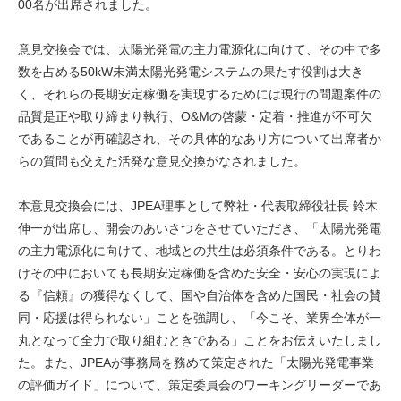
00名が出席されました。
意見交換会では、太陽光発電の主力電源化に向けて、その中で多
数を占める50kW未満太陽光発電システムの果たす役割は大き
く、それらの長期安定稼働を実現するためには現行の問題案件の
品質是正や取り締まり執行、O&Mの啓蒙・定着・推進が不可欠
であることが再確認され、その具体的なあり方について出席者か
らの質問も交えた活発な意見交換がなされました。
本意見交換会には、JPEA理事として弊社・代表取締役社長 鈴木
伸一が出席し、開会のあいさつをさせていただき、「太陽光発電
の主力電源化に向けて、地域との共生は必須条件である。とりわ
けその中においても長期安定稼働を含めた安全・安心の実現によ
る『信頼』の獲得なくして、国や自治体を含めた国民・社会の賛
同・応援は得られない」ことを強調し、「今こそ、業界全体が一
丸となって全力で取り組むときである」ことをお伝えいたしまし
た。また、JPEAが事務局を務めて策定された「太陽光発電事業
の評価ガイド」について、策定委員会のワーキングリーダーであ