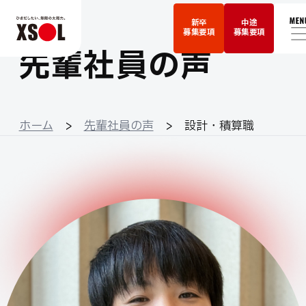
interview
新卒
中途
募集要項
募集要項
先輩社員の声
ホーム
>
先輩社員の声
> 設計・積算職