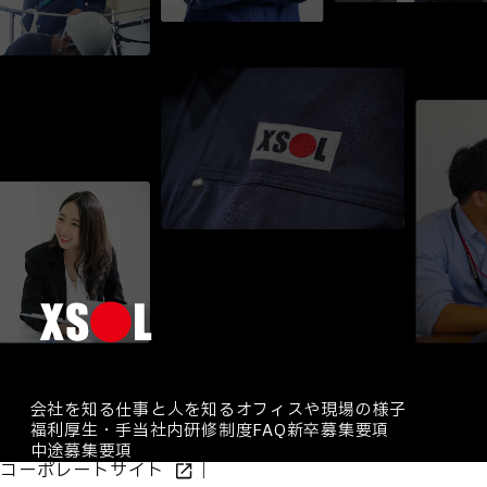
会社を知る
仕事と人を知る
オフィスや現場の様子
福利厚生・手当
社内研修制度
FAQ
新卒募集要項
中途募集要項
コーポレートサイト
｜